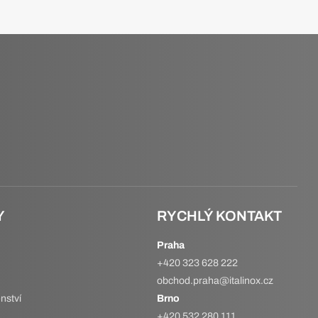
Y
RYCHLÝ KONTAKT
Praha
+420 323 628 222
obchod.praha@italinox.cz
nství
Brno
+420 532 280 111