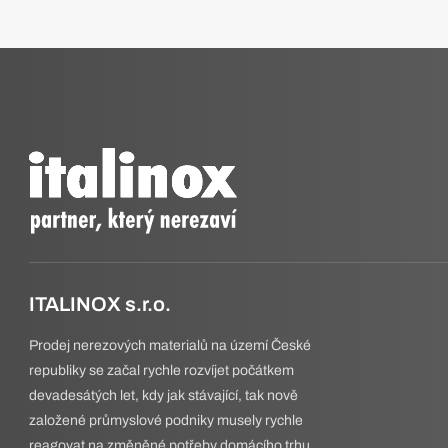
ITALINOX s.r.o.
Prodej nerezových materialů na území České
republiky se začal rychle rozvíjet počátkem
devadesátých let, kdy jak stávající, tak nově
založené průmyslové podniky musely rychle
reagovat na změněné potřeby domácího trhu.