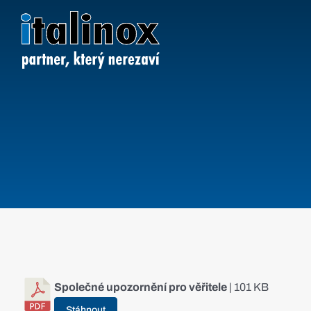
Přeskočit
na
obsah
Společné upozornění pro věřitele
| 101 KB
Stáhnout