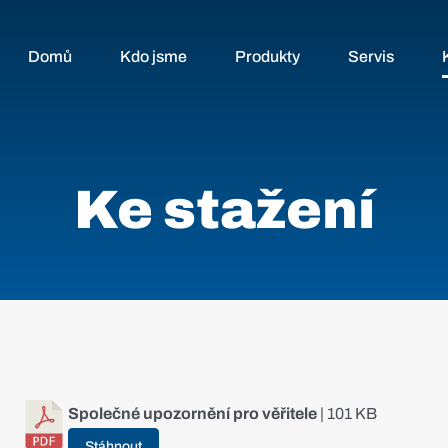
Domů
Kdo jsme
Produkty
Servis
Ke stažení
Společné upozornění pro věřitele
| 101 KB
Stáhnout