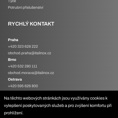
Tyče
Potrubní příslušenství
RYCHLÝ KONTAKT
Praha
+420 323 628 222
obchod.praha@italinox.cz
Brno
+420 532 280 111
obchod.morava@italinox.cz
Ostrava
+420 595 626 800
obchod.ostrava@italinox.cz
Na těchto webových stránkách jsou využívány cookies k
vylepšení poskytovaných služeb a pro zvýšení komfortu při
prohlížení.