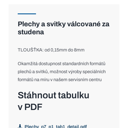
Plechy a svitky válcované za
studena
TLOUŠŤKA: od 0,15mm do 8mm
Okamžitá dostupnost standardních formátů
plechů a svitků, možnost výroby speciálních
formátů na míru v našem servisním centru
Stáhnout tabulku
v PDF
Plechy_p7_p1_tab1_detail.pdf